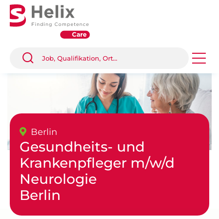
Berlin
Gesundheits- und
Krankenpfleger m/w/d
Neurologie
Berlin