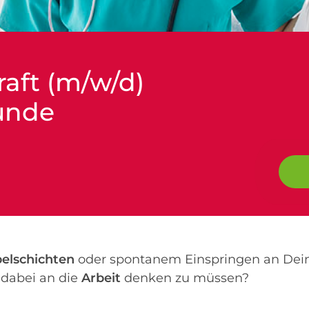
raft (m/w/d)
unde
elschichten
oder spontanem Einspringen an Dein
dabei an die
Arbeit
denken zu müssen?