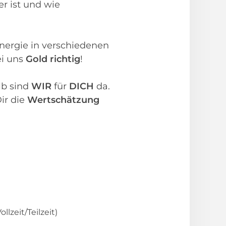
r ist und wie
nergie in verschiedenen
ei uns
Gold richtig
!
lb sind
WIR
für
DICH
da.
ir die
Wertschätzung
lzeit/Teilzeit)