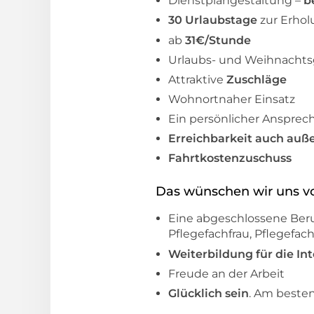
Dienstplangestaltung –
b
30 Urlaubstage
zur Erhol
ab
31€/Stunde
Urlaubs- und Weihnachts
Attraktive
Zuschläge
Wohnortnaher Einsatz
Ein persönlicher Ansprech
Erreichbarkeit auch auße
Fahrtkostenzuschuss
Das wünschen wir uns vo
Eine abgeschlossene Beru
Pflegefachfrau, Pflegefac
Weiterbildung für die In
Freude an der Arbeit
Glücklich sein
. Am beste