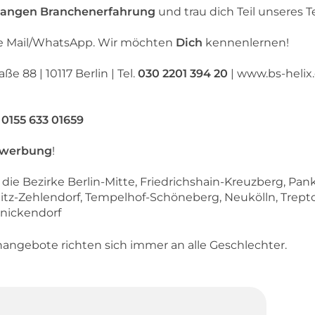
langen Branchenerfahrung
und trau dich Teil unseres 
ne Mail/WhatsApp. Wir möchten
Dich
kennenlernen!
e 88 | 10117 Berlin | Tel.
030 2201 394 20
| www.bs-helix.
:
0155 633 01659
werbung
!
 die Bezirke Berlin-Mitte, Friedrichshain-Kreuzberg, Pa
litz-Zehlendorf, Tempelhof-Schöneberg, Neukölln, Trep
inickendorf
enangebote richten sich immer an alle Geschlechter.