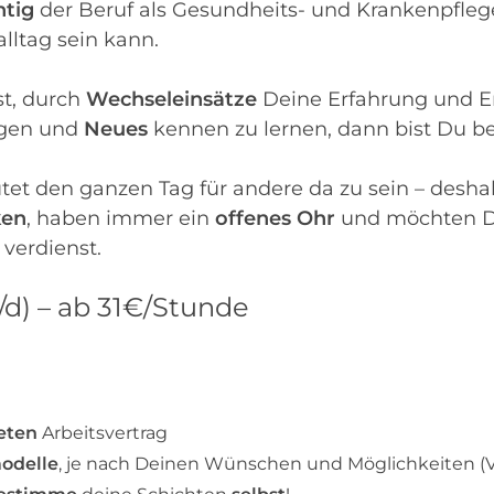
htig
der Beruf als Gesundheits- und Krankenpflege
lltag sein kann.
t, durch
Wechseleinsätze
Deine Erfahrung und E
ngen und
Neues
kennen zu lernen, dann bist Du b
tet den ganzen Tag für andere da zu sein – desha
ken
, haben immer ein
offenes Ohr
und möchten D
verdienst.
/d) – ab 31€/Stunde
eten
Arbeitsvertrag
modelle
, je nach Deinen Wünschen und Möglichkeiten (Vol