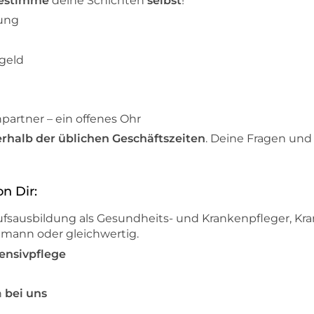
estimme
deine Schichten
selbst
!
ung
geld
partner – ein offenes Ohr
rhalb der üblichen Geschäftszeiten
. Deine Fragen und 
n Dir:
fsausbildung als Gesundheits- und Krankenpfleger, Kr
hmann oder gleichwertig.
tensivpflege
n
bei uns