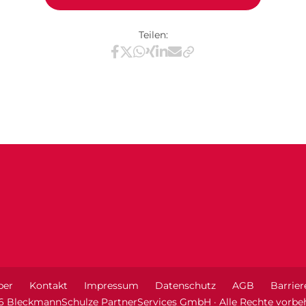
Teilen:
Teilen via Facebook
Teilen via X / Twitter
Teilen via WhatsApp
Teilen via Xing
Teilen via LinkedIn
Teilen via E-Mail
ber
Kontakt
Impressum
Datenschutz
AGB
Barrier
6 BleckmannSchulze PartnerServices GmbH · Alle Rechte vorbeh