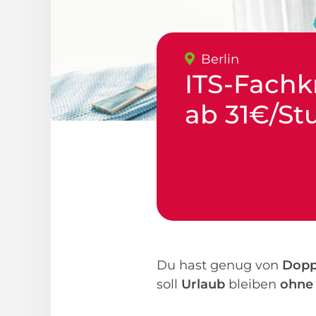
Berlin
ITS-Fachk
ab 31€/St
Du hast genug von
Dopp
soll
Urlaub
bleiben
ohne