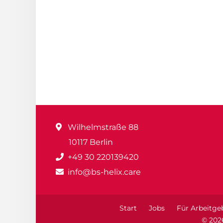
Wilhelmstraße 88
10117 Berlin
+49 30 220139420
info@bs-helix.care
Start
Jobs
Für Arbeitge
© 202