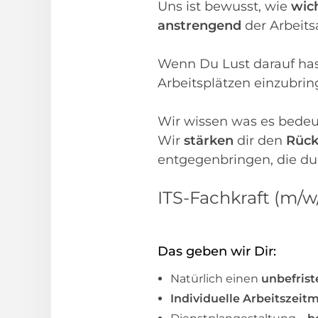
Uns ist bewusst, wie
wic
anstrengend
der Arbeitsa
Wenn Du Lust darauf has
Arbeitsplätzen einzubri
Wir wissen was es bedeu
Wir
stärken
dir den
Rüc
entgegenbringen, die du 
ITS-Fachkraft (m/w
Das geben wir Dir:
Natürlich einen
unbefrist
Individuelle Arbeitszeit