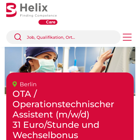
Berlin
OTA /
Operationstechnischer
Assistent (m/w/d)
31 Euro/Stunde und
Wechselbonus